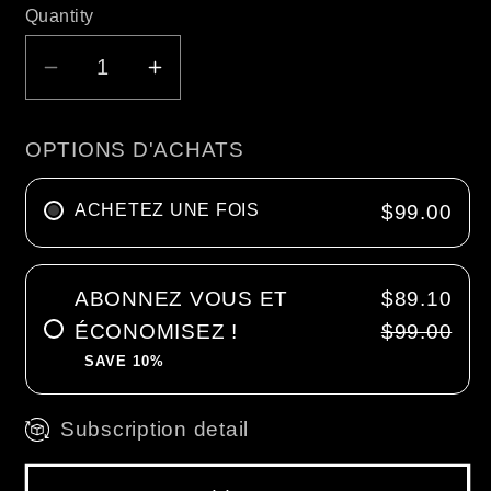
Quantity
Decrease
Increase
quantity
quantity
for
for
OPTIONS D'ACHATS
Canadian
Canadian
North
North
ACHETEZ UNE FOIS
$99.00
Atlantic
Atlantic
Salmon
Salmon
|
|
ABONNEZ VOUS ET
$89.10
12-
12-
ÉCONOMISEZ !
$99.00
14
14
units
units
SAVE 10%
Subscription detail