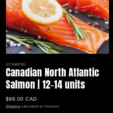
Open
media
1
VITAMENU
in
Canadian North Atlantic
modal
Salmon | 12-14 units
Regular
$99.00 CAD
price
Shipping
calculated at checkout.