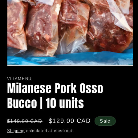
Open
media
1
VITAMENU
in
Milanese Pork Osso
modal
Bucco | 10 units
Regular
Sale
$129.00 CAD
$149.00 CAD
Sale
price
price
Shipping
calculated at checkout.