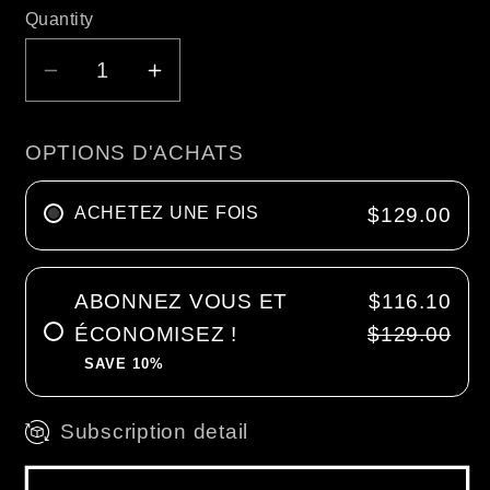
Quantity
Decrease
Increase
quantity
quantity
for
for
OPTIONS D'ACHATS
Milanese
Milanese
Pork
Pork
ACHETEZ UNE FOIS
$129.00
Osso
Osso
Bucco
Bucco
|
|
ABONNEZ VOUS ET
$116.10
10
10
ÉCONOMISEZ !
$129.00
units
units
SAVE 10%
Subscription detail